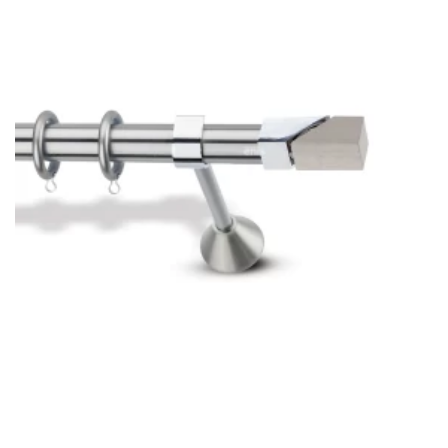
► Το κουρτινόξυλο πρέπει να είναι 40cm μεγαλύτερο από το
φάρδος της πόρτας ή του παραθύρου.
Πιο συγκεκριμένα αν η πόρτα μας έχει φάρδος 1,40m θα
αγοράσουμε κουρτινόξυλα μήκους 1,80μ. (οι άκρες του
κουρτινόξυλου είναι επιπλέον, η μέτρηση αφορά μόνο την
βέργα). Όσον αφορά την απόσταση από το πάνω μέρος του
παραθύρου έως το ταβάνι, το κουρτινόξυλο πρέπει να
τοποθετηθεί στα 2/3 αυτής της απόστασης.