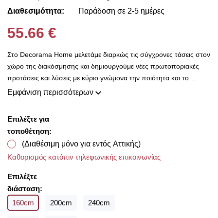
Διαθεσιμότητα:
Παράδοση σε 2-5 ημέρες
55.66 €
Στο Decorama Home μελετάμε διαρκώς τις σύγχρονες τάσεις στον
χώρο της διακόσμησης και δημιουργούμε νέες πρωτοποριακές
προτάσεις και λύσεις με κύριο γνώμονα την ποιότητα και το
ασύγκριτο design, προκειμένου να είμαστε πάντοτε σε θέση να
Εμφάνιση περισσότερων
ικανοποιήσουμε τις δικές σας ανάγκες και επιθυμίες. Η συλλογή
μας ανανεώνεται ριζικά κάθε σεζόν και εμπλουτίζεται με φρέσκες
Επιλέξτε για
ιδέες διακόσμησης, που ικανοποιούν ακόμη και τους πιο
τοποθέτηση:
απαιτητικούς! Στο Decorama Home έχουμε ως στόχο να
(Διαθέσιμη μόνο για εντός Αττικής)
χαρίσουμε χρώμα και ασύγκριτο στυλ στο προσωπικό σας χώρο
Καθορισμός κατόπιν τηλεφωνικής επικοινωνίας
και να τον αναδείξουμε με τον πιο όμορφο τρόπο!
Με την ολοκλήρωση της παραγγελίας σας παρέχουμε
Επιλέξτε
δωρεάν μέτρηση υφασμάτων για να επιλέξετε μέσα από τις
διάσταση:
υπέροχες συλλογές που διαθέτουμε από οίκους του
160cm
200cm
240cm
εξωτερικού σε προσιτές τιμές!!