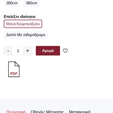
300cm
360cm
Επιλέξτε ιδιότητα:
Μονό Κουρτινόξυλο
Διπλό Με σιδηρόδρομο
-
+
Αγορά
Περιγραφή
Οδηγίες Μέτρησης
Μεταφορικά