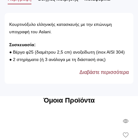
Κουρτινόξυλο ελληνικής κατασκευής με την επώνυμη
υπογραφή του Aslani.
Συσκευασία:
● Βέργα φ25 (διαμέτρου 2,5 cm) ανοξείδωτη (inox AISI 304)
● 2 στηρίγματα (ή 3 ανάλογα με τη διάστασή σας)
● Κρίκους για το κρέμασμα της κουρτίνας (οι οποίοι φέρουν
Διαβάστε περισσότερα
στο εσωτερικό τους μέρος πλαστική επένδυση)
● 2 άκρα
● Βίδες και ούπα για την τοποθέτηση του
Εγγύηση:
Όμοια Προϊόντα
Παρέχεται 5 χρόνια εργοστασιακή εγγύηση κατά της φθοράς.
Tip:
► Στην περίπτωση που θέλουμε να τοποθετήσουμε 2
Qui
κουρτίνες (χοντρό και λεπτό φύλλο), τοποθετείτε
Vie
σιδηρόδρομος.
Wish