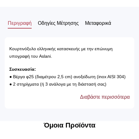
Περιγραφή
Οδηγίες Μέτρησης
Μεταφορικά
Κουρτινόξυλο ελληνικής κατασκευής με την επώνυμη
υπογραφή του Aslani.
Συσκευασία:
● Βέργα φ25 (διαμέτρου 2,5 cm) ανοξείδωτη (inox AISI 304)
● 2 στηρίγματα (ή 3 ανάλογα με τη διάστασή σας)
● Κρίκους για το κρέμασμα της κουρτίνας (οι οποίοι φέρουν
Διαβάστε περισσότερα
στο εσωτερικό τους μέρος πλαστική επένδυση)
● 2 άκρα
● Βίδες και ούπα για την τοποθέτηση του
Εγγύηση:
Όμοια Προϊόντα
Παρέχεται 5 χρόνια εργοστασιακή εγγύηση κατά της φθοράς.
Tip: