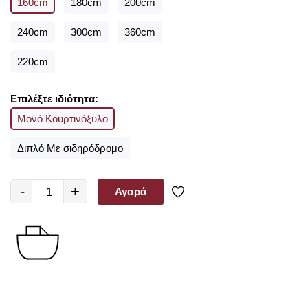
160cm
180cm
200cm
εξωτερικού σε προσιτές τιμές!!
240cm
300cm
360cm
220cm
Επιλέξτε ιδιότητα:
Μονό Κουρτινόξυλο
Διπλό Με σιδηρόδρομο
-
+
Αγορά