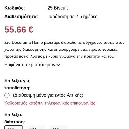
Κωδικός:
f25 Biscuit
Διαθεσιμότητα:
Παράδοση σε 2-5 ημέρες
55.66 €
Στο Decorama Home μελετάμε διαρκώς τις σύγχρονες τάσεις στον
χώρο της διακόσμησης και δημιουργούμε νέες πρωτοποριακές
προτάσεις και λύσεις με κύριο γνώμονα την ποιότητα και το
ασύγκριτο design, προκειμένου να είμαστε πάντοτε σε θέση να
Εμφάνιση περισσότερων
ικανοποιήσουμε τις δικές σας ανάγκες και επιθυμίες. Η συλλογή
μας ανανεώνεται ριζικά κάθε σεζόν και εμπλουτίζεται με φρέσκες
Επιλέξτε για
ιδέες διακόσμησης, που ικανοποιούν ακόμη και τους πιο
τοποθέτηση:
απαιτητικούς! Στο Decorama Home έχουμε ως στόχο να
(Διαθέσιμη μόνο για εντός Αττικής)
χαρίσουμε χρώμα και ασύγκριτο στυλ στο προσωπικό σας χώρο
Καθορισμός κατόπιν τηλεφωνικής επικοινωνίας
και να τον αναδείξουμε με τον πιο όμορφο τρόπο!
Με την ολοκλήρωση της παραγγελίας σας παρέχουμε
Επιλέξτε
δωρεάν μέτρηση υφασμάτων για να επιλέξετε μέσα από τις
διάσταση:
υπέροχες συλλογές που διαθέτουμε από οίκους του