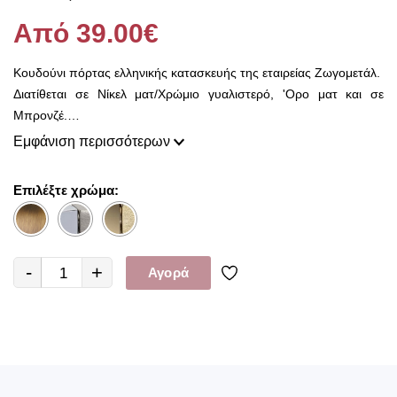
Από 39.00€
Κουδούνι πόρτας ελληνικής κατασκευής της εταιρείας Ζωγομετάλ.
Διατίθεται σε Νίκελ ματ/Χρώμιο γυαλιστερό, 'Ορο ματ και σε
Μπρονζέ.
Το μέταλλο κατασκευής είναι Μπρούτζος (Ορείχαλκος).
Εμφάνιση περισσότερων
Παρέχεται πολυτελής συσκευασία, η οποία περιλαμβάνει βίδες
στον αντίστοιχο χρωματισμό του κουδουνιού που έχετε επιλέξει
Επιλέξτε χρώμα:
και ούπα.
-
+
Αγορά