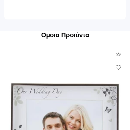
Όμοια Προϊόντα
Qui
Vie
Wish