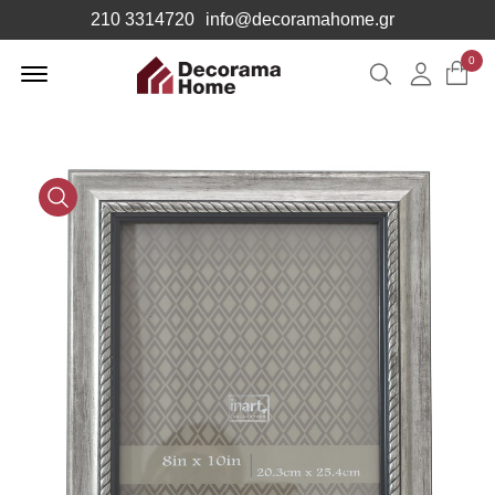
210 3314720
info@decoramahome.gr
Offcanvas
0
Αναζήτηση
Λογιαρ
Menu
Open
Media
Gallery