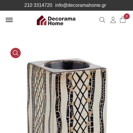
210 3314720
info@decoramahome.gr
Offcanvas
0
Αναζήτηση
Λογιαρ
Menu
Open
Media
Gallery