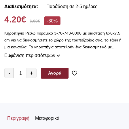
Διαθεσιμότητα:
Παράδοση σε 2-5 ημέρες
4.20€
-30%
6.00€
Κηροπήγιο Ρεσώ Κεραμικό 3-70-743-0006 με διάσταση 6x6x7.5
cm για να διακοσμήσετε το χώρο της τραπεζαρίας σας, το τζάκι ή
μια κονσόλα. Τα κηροπήγια αποτελούν ένα διακοσμητικό με
ανεξίτηλη αξία στο χρόνο. Η χρήση του ως διακοσμητικό στοιχείο
Εμφάνιση περισσότερων
κυρίως, έχει παραμείνει εξίσου αναγκαία από την αρχαιότητα έως
σήμερα. Τα κηροπήγια σε κλασικό αλλά και μοντέρνο στυλ, θα
-
+
Αγορά
δημιουργήσουν άλλη όψη στο χώρο σας δίνοντας την αίσθηση
πολυτέλειας.
Περιγραφή
Μεταφορικά