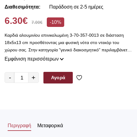
Διαθεσιμότητα:
Παράδοση σε 2-5 ημέρες
6.30€
-10%
7.00€
Καρδιά αλουμινίου επινικελωμένη 3-70-357-0013 σε διάσταση
18x5x13 cm προσθέτοντας μια φυσική νότα στο ντεκόρ του
χώρου σας. Στην κατηγορία "γενικό διακοσμητικό" περιλαμβάνεται
μια μεγάλη συλλογή από διακοσμητικά διαφόρων ειδών για όλους
Εμφάνιση περισσότερων
τους χώρους του σπιτιού σας. Επιλέξτε διακοσμητικά αντικείμενα
και συνδυάστε τα με τα έπιπλα του σπιτιού σας και το γενικότερο
-
+
Αγορά
στυλ που επικρατεί, διευρύνοντας τη λειτουργικότητά του.
Περιγραφή
Μεταφορικά