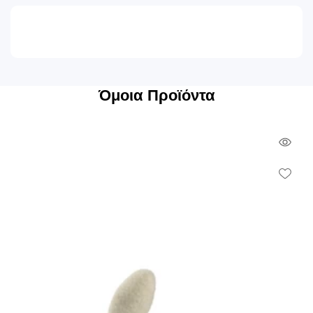
Όμοια Προϊόντα
Qui
Vie
Wish