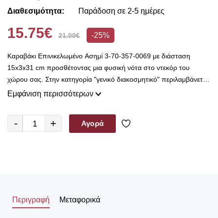
Διαθεσιμότητα:
Παράδοση σε 2-5 ημέρες
15.75€
-25%
21.00€
Καραβάκι Επινικελωμένο Ασημί 3-70-357-0069 με διάσταση
15x3x31 cm προσθέτοντας μια φυσική νότα στο ντεκόρ του
χώρου σας. Στην κατηγορία "γενικό διακοσμητικό" περιλαμβάνεται
μια μεγάλη συλλογή από διακοσμητικά διαφόρων ειδών για όλους
Εμφάνιση περισσότερων
τους χώρους του σπιτιού σας. Επιλέξτε διακοσμητικά αντικείμενα
και συνδυάστε τα με τα έπιπλα του σπιτιού σας και το γενικότερο
-
+
Αγορά
στυλ που επικρατεί, διευρύνοντας τη λειτουργικότητά του.
Περιγραφή
Μεταφορικά