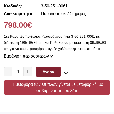
Κωδικός:
3-50-251-0061
Διαθεσιμότητα:
Παράδοση σε 2-5 ημέρες
798.00€
Σετ Καναπές Τριθέσιος Υφασμάτινος Γκρι 3-50-251-0061 με
διάσταση 196x89x93 cm και Πολυθρονα με διάσταση 98x89x93
cm για να σας προσφέρει στιγμές χαλάρωσης στο σπίτι ή το
γραφείο. Στο Decorama Home υπάρχει μεγάλη ποικιλία από
Εμφάνιση περισσότερων
καναπέδες και ανάκλινδρα, σε διάφορα σχέδια, στυλ και
διαστάσεις για να επιλέξετε το έπιπλο που θα δημιουργεί την
-
+
Αγορά
αίσθηση της φιλοξενίας τόσο σε εσάς όσο και στους επισκέπτες
σας.
Η μεταφορά των επίπλων γίνεται με μεταφορική, με
επιβάρυνση του πελάτη