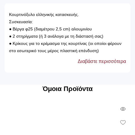
Κουρτινόξυλο ελληνικής κατασκευής.
Συσκευασία:
● Βέργα φ25 (διαμέτρου 2,5 cm) αλουμινίου
● 2 στηρίγματα (ή 3 ανάλογα με τη διάστασή σας)
● Κρίκους για το κρέμασμα της κουρτίνας (οι οποίοι φέρουν
στο εσωτερικό τους μέρος πλαστική επένδυση)
● 2 άκρα
Διαβάστε περισσότερα
● Βίδες και ούπα για την τοποθέτηση του
Tip:
► Στην περίπτωση που θέλουμε να τοποθετήσουμε 2
κουρτίνες (χοντρό και λεπτό φύλλο), τοποθετείτε
Όμοια Προϊόντα
σιδηρόδρομος.
► Το κουρτινόξυλο πρέπει να είναι 40cm μεγαλύτερο από το
Qui
φάρδος της πόρτας ή του παραθύρου.
Πιο συγκεκριμένα αν η πόρτα μας έχει φάρδος 1,40m θα
Vie
Wish
αγοράσουμε κουρτινόξυλα μήκους 1,80μ. (οι άκρες του
κουρτινόξυλου είναι επιπλέον, η μέτρηση αφορά μόνο την