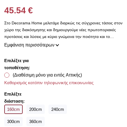
45.54 €
Στο Decorama Home μελετάμε διαρκώς τις σύγχρονες τάσεις στον
χώρο της διακόσμησης και δημιουργούμε νέες πρωτοποριακές
προτάσεις και λύσεις με κύριο γνώμονα την ποιότητα και το
ασύγκριτο design, προκειμένου να είμαστε πάντοτε σε θέση να
Εμφάνιση περισσότερων
ικανοποιήσουμε τις δικές σας ανάγκες και επιθυμίες. Η συλλογή
μας ανανεώνεται ριζικά κάθε σεζόν και εμπλουτίζεται με φρέσκες
Επιλέξτε για
ιδέες διακόσμησης, που ικανοποιούν ακόμη και τους πιο
τοποθέτηση:
απαιτητικούς! Στο Decorama Home έχουμε ως στόχο να
(Διαθέσιμη μόνο για εντός Αττικής)
χαρίσουμε χρώμα και ασύγκριτο στυλ στο προσωπικό σας χώρο
Καθορισμός κατόπιν τηλεφωνικής επικοινωνίας
και να τον αναδείξουμε με τον πιο όμορφο τρόπο!
Με την ολοκλήρωση της παραγγελίας σας παρέχουμε
Επιλέξτε
δωρεάν μέτρηση υφασμάτων για να επιλέξετε μέσα από τις
διάσταση:
υπέροχες συλλογές που διαθέτουμε από οίκους του
160cm
200cm
240cm
εξωτερικού σε προσιτές τιμές!!
300cm
360cm