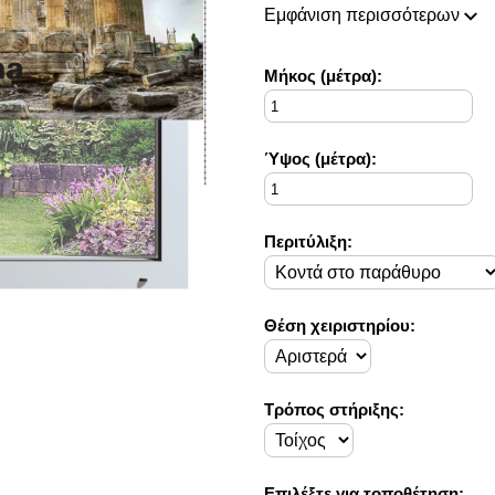
πάντοτε σε θέση να ικανοποιή
Εμφάνιση περισσότερων
Η συλλογή μας ανανεώνεται ρι
ιδέες διακόσμησης, που ικανο
Στο Decorama Home έχουμε ω
Mήκος (μέτρα):
στο προσωπικό σας χώρο και 
Ύψος (μέτρα):
Περιτύλιξη:
Θέση χειριστηρίου:
Τρόπος στήριξης:
Επιλέξτε για τοποθέτηση: