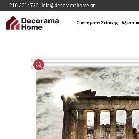
210 3314720
info@decoramahome.gr
Συστήματα Σκίασης
Αξεσουά
Media
Gallery