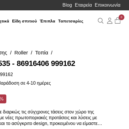
Blog
Εταιρεία
Επικοινωνία
0
Αναζήτηση
Λογιαρ
τικά
Είδη σπιτιού
Έπιπλα
Ταπετσαρίες
σης
Roller
Τοπία
 535 - 86916406 999162
99162
αράδοση σε 4-10 ημέρες
5%
 διαρκώς τις σύγχρονες τάσεις στον χώρο της
ε νέες πρωτοποριακές προτάσεις και λύσεις με
αι το ασύγκριτο design, προκειμένου να είμαστε