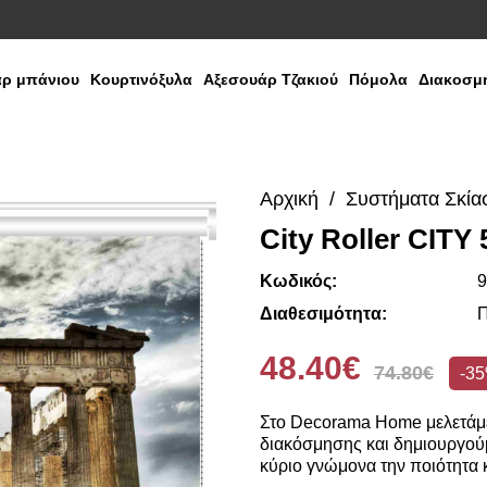
ρ μπάνιου
Κουρτινόξυλα
Αξεσουάρ Τζακιού
Πόμολα
Διακοσμη
Αρχική
Συστήματα Σκία
City Roller CITY
Κωδικός:
9
Διαθεσιμότητα:
Π
48.40€
74.80€
-3
Στο Decorama Home μελετάμε
διακόσμησης και δημιουργούμ
κύριο γνώμονα την ποιότητα κ