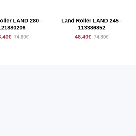
oller LAND 280 -
Land Roller LAND 245 -
121880206
113386852
8.40€
48.40€
74.80€
74.80€