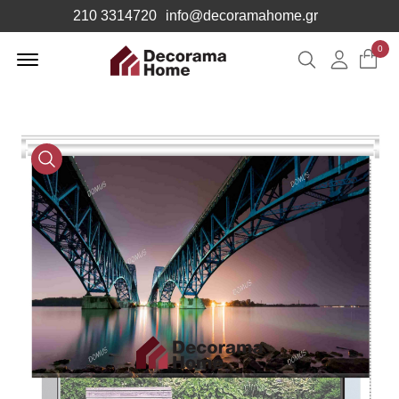
210 3314720
info@decoramahome.gr
Offcanvas
0
Αναζήτηση
Λογιαρ
Menu
Open
Media
Gallery