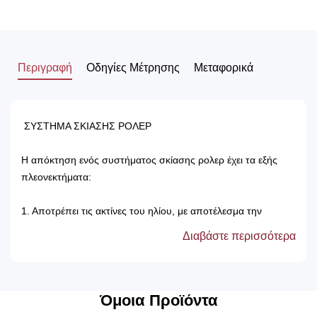
Περιγραφή
Οδηγίες Μέτρησης
Μεταφορικά
ΣΥΣΤΗΜΑ ΣΚΙΑΣΗΣ ΡΟΛΕΡ
Η απόκτηση ενός συστήματος σκίασης ρολερ έχει τα εξής
πλεονεκτήματα:
1. Αποτρέπει τις ακτίνες του ηλίου, με αποτέλεσμα την
προστασία των επίπλων του δωματίου.
Διαβάστε περισσότερα
2. Δεν χρειάζονται πλύσιμο, καθώς καθαρίζονται μόνο με ένα
ελαφρός νωπό βέτεξ ή με ατμοκαθαριστή.
3. Τα χρώματά τους δεν ξεθωριάζουν, καθώς αντέχουν στον
χρόνο αλλά και στον ήλιο.
Όμοια Προϊόντα
4. Μπορούν να τοποθετηθούν κάτω από ξύλινη μετώπη ή