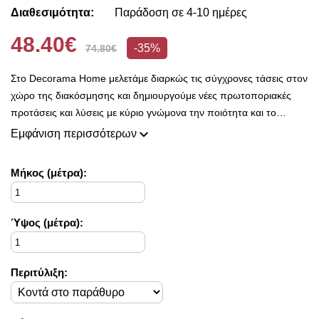
Διαθεσιμότητα:
Παράδοση σε 4-10 ημέρες
48.40€
-35%
74.80€
Στο Decorama Home μελετάμε διαρκώς τις σύγχρονες τάσεις στον
χώρο της διακόσμησης και δημιουργούμε νέες πρωτοποριακές
προτάσεις και λύσεις με κύριο γνώμονα την ποιότητα και το
ασύγκριτο design, προκειμένου να είμαστε πάντοτε σε θέση να
Εμφάνιση περισσότερων
ικανοποιήσουμε τις δικές σας ανάγκες και επιθυμίες.
Η συλλογή μας ανανεώνεται ριζικά κάθε σεζόν και εμπλουτίζεται με
Mήκος (μέτρα):
φρέσκες ιδέες διακόσμησης, που ικανοποιούν ακόμη και τους πιο
απαιτητικούς!
Στο Decorama Home έχουμε ως στόχο να χαρίσουμε χρώμα και
Ύψος (μέτρα):
ασύγκριτο στυλ στο προσωπικό σας χώρο και να τον αναδείξουμε
με τον πιο όμορφο τρόπο!
Περιτύλιξη: