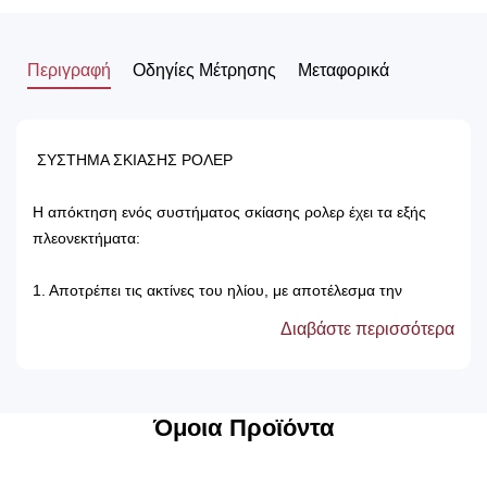
Περιγραφή
Οδηγίες Μέτρησης
Μεταφορικά
ΣΥΣΤΗΜΑ ΣΚΙΑΣΗΣ ΡΟΛΕΡ
Η απόκτηση ενός συστήματος σκίασης ρολερ έχει τα εξής
πλεονεκτήματα:
1. Αποτρέπει τις ακτίνες του ηλίου, με αποτέλεσμα την
προστασία των επίπλων του δωματίου.
Διαβάστε περισσότερα
2. Δεν χρειάζονται πλύσιμο, καθώς καθαρίζονται μόνο με ένα
ελαφρός νωπό βέτεξ ή με ατμοκαθαριστή.
3. Τα χρώματά τους δεν ξεθωριάζουν, καθώς αντέχουν στον
χρόνο αλλά και στον ήλιο.
Όμοια Προϊόντα
4. Μπορούν να τοποθετηθούν κάτω από ξύλινη μετώπη ή
από κασετίνα αλουμινίου και έτσι δεν χρειάζεται να αλλάξετε