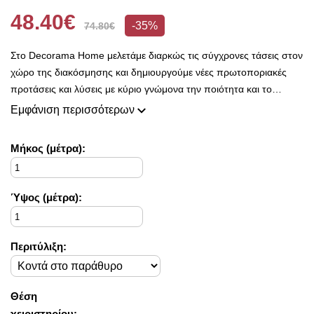
48.40€
-35%
74.80€
Στο Decorama Home μελετάμε διαρκώς τις σύγχρονες τάσεις στον
χώρο της διακόσμησης και δημιουργούμε νέες πρωτοποριακές
προτάσεις και λύσεις με κύριο γνώμονα την ποιότητα και το
ασύγκριτο design, προκειμένου να είμαστε πάντοτε σε θέση να
Εμφάνιση περισσότερων
ικανοποιήσουμε τις δικές σας ανάγκες και επιθυμίες.
Η συλλογή μας ανανεώνεται ριζικά κάθε σεζόν και εμπλουτίζεται με
Mήκος (μέτρα):
φρέσκες ιδέες διακόσμησης, που ικανοποιούν ακόμη και τους πιο
απαιτητικούς!
Στο Decorama Home έχουμε ως στόχο να χαρίσουμε χρώμα και
Ύψος (μέτρα):
ασύγκριτο στυλ στο προσωπικό σας χώρο και να τον αναδείξουμε
με τον πιο όμορφο τρόπο!
Περιτύλιξη:
Θέση
χειριστηρίου: