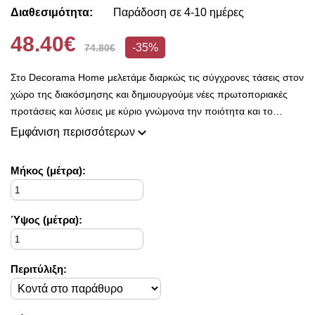
Διαθεσιμότητα:
Παράδοση σε 4-10 ημέρες
48.40€
-35%
74.80€
Στο Decorama Home μελετάμε διαρκώς τις σύγχρονες τάσεις στον
χώρο της διακόσμησης και δημιουργούμε νέες πρωτοποριακές
προτάσεις και λύσεις με κύριο γνώμονα την ποιότητα και το
ασύγκριτο design, προκειμένου να είμαστε πάντοτε σε θέση να
Εμφάνιση περισσότερων
ικανοποιήσουμε τις δικές σας ανάγκες και επιθυμίες.
Η συλλογή μας ανανεώνεται ριζικά κάθε σεζόν και εμπλουτίζεται με
Mήκος (μέτρα):
φρέσκες ιδέες διακόσμησης, που ικανοποιούν ακόμη και τους πιο
απαιτητικούς!
Στο Decorama Home έχουμε ως στόχο να χαρίσουμε χρώμα και
Ύψος (μέτρα):
ασύγκριτο στυλ στο προσωπικό σας χώρο και να τον αναδείξουμε
με τον πιο όμορφο τρόπο!
Περιτύλιξη: