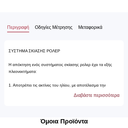
Περιγραφή
Οδηγίες Μέτρησης
Μεταφορικά
ΣΥΣΤΗΜΑ ΣΚΙΑΣΗΣ ΡΟΛΕΡ
Η απόκτηση ενός συστήματος σκίασης ρολερ έχει τα εξής
πλεονεκτήματα:
1. Αποτρέπει τις ακτίνες του ηλίου, με αποτέλεσμα την
προστασία των επίπλων του δωματίου.
Διαβάστε περισσότερα
2. Δεν χρειάζονται πλύσιμο, καθώς καθαρίζονται μόνο με ένα
ελαφρός νωπό βέτεξ ή με ατμοκαθαριστή.
3. Τα χρώματά τους δεν ξεθωριάζουν, καθώς αντέχουν στον
χρόνο αλλά και στον ήλιο.
Όμοια Προϊόντα
4. Μπορούν να τοποθετηθούν κάτω από ξύλινη μετώπη ή