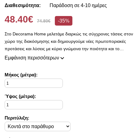
Διαθεσιμότητα:
Παράδοση σε 4-10 ημέρες
48.40€
-35%
74.80€
Στο Decorama Home μελετάμε διαρκώς τις σύγχρονες τάσεις στον
χώρο της διακόσμησης και δημιουργούμε νέες πρωτοποριακές
προτάσεις και λύσεις με κύριο γνώμονα την ποιότητα και το
ασύγκριτο design, προκειμένου να είμαστε πάντοτε σε θέση να
Εμφάνιση περισσότερων
ικανοποιήσουμε τις δικές σας ανάγκες και επιθυμίες.
Η συλλογή μας ανανεώνεται ριζικά κάθε σεζόν και εμπλουτίζεται με
Mήκος (μέτρα):
φρέσκες ιδέες διακόσμησης, που ικανοποιούν ακόμη και τους πιο
απαιτητικούς!
Στο Decorama Home έχουμε ως στόχο να χαρίσουμε χρώμα και
Ύψος (μέτρα):
ασύγκριτο στυλ στο προσωπικό σας χώρο και να τον αναδείξουμε
με τον πιο όμορφο τρόπο!
Περιτύλιξη: