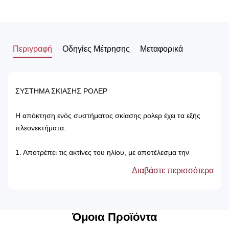
Περιγραφή
Οδηγίες Μέτρησης
Μεταφορικά
ΣΥΣΤΗΜΑ ΣΚΙΑΣΗΣ ΡΟΛΕΡ
Η απόκτηση ενός συστήματος σκίασης ρολερ έχει τα εξής
πλεονεκτήματα:
1. Αποτρέπει τις ακτίνες του ηλίου, με αποτέλεσμα την
προστασία των επίπλων του δωματίου.
Διαβάστε περισσότερα
2. Δεν χρειάζονται πλύσιμο, καθώς καθαρίζονται μόνο με ένα
ελαφρός νωπό βέτεξ ή με ατμοκαθαριστή.
3. Τα χρώματά τους δεν ξεθωριάζουν, καθώς αντέχουν στον
χρόνο αλλά και στον ήλιο.
Όμοια Προϊόντα
4. Μπορούν να τοποθετηθούν κάτω από ξύλινη μετώπη ή