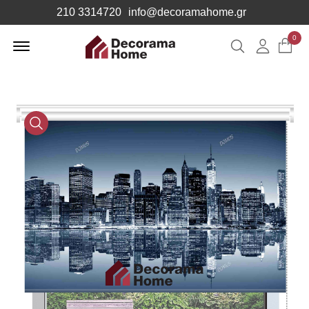
210 3314720
info@decoramahome.gr
Offcanvas
0
Αναζήτηση
Λογιαρ
Menu
Open
Media
Gallery