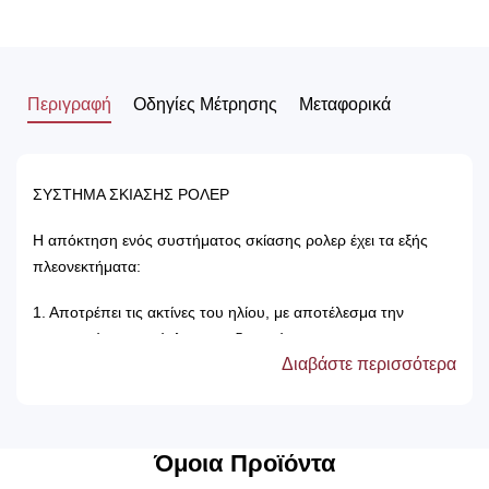
Περιγραφή
Οδηγίες Μέτρησης
Μεταφορικά
ΣΥΣΤΗΜΑ ΣΚΙΑΣΗΣ ΡΟΛΕΡ
Η απόκτηση ενός συστήματος σκίασης ρολερ έχει τα εξής
πλεονεκτήματα:
1. Αποτρέπει τις ακτίνες του ηλίου, με αποτέλεσμα την
προστασία των επίπλων του δωματίου.
Διαβάστε περισσότερα
2. Δεν χρειάζονται πλύσιμο, καθώς καθαρίζονται μόνο με ένα
ελαφρός νωπό βέτεξ ή με ατμοκαθαριστή.
3. Τα χρώματά τους δεν ξεθωριάζουν, καθώς αντέχουν στον
χρόνο αλλά και στον ήλιο.
Όμοια Προϊόντα
4. Μπορούν να τοποθετηθούν κάτω από ξύλινη μετώπη ή