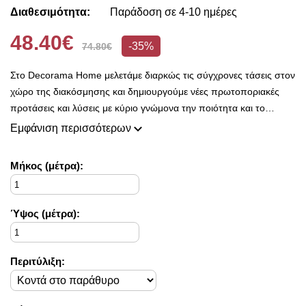
Διαθεσιμότητα:
Παράδοση σε 4-10 ημέρες
48.40€
-35%
74.80€
Στο Decorama Home μελετάμε διαρκώς τις σύγχρονες τάσεις στον
χώρο της διακόσμησης και δημιουργούμε νέες πρωτοποριακές
προτάσεις και λύσεις με κύριο γνώμονα την ποιότητα και το
ασύγκριτο design, προκειμένου να είμαστε πάντοτε σε θέση να
Εμφάνιση περισσότερων
ικανοποιήσουμε τις δικές σας ανάγκες και επιθυμίες.
Η συλλογή μας ανανεώνεται ριζικά κάθε σεζόν και εμπλουτίζεται με
Mήκος (μέτρα):
φρέσκες ιδέες διακόσμησης, που ικανοποιούν ακόμη και τους πιο
απαιτητικούς!
Στο Decorama Home έχουμε ως στόχο να χαρίσουμε χρώμα και
Ύψος (μέτρα):
ασύγκριτο στυλ στο προσωπικό σας χώρο και να τον αναδείξουμε
με τον πιο όμορφο τρόπο!
Περιτύλιξη: