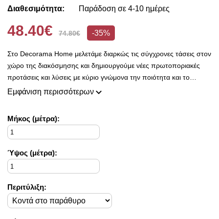
Διαθεσιμότητα:
Παράδοση σε 4-10 ημέρες
48.40€
-35%
74.80€
Στο Decorama Home μελετάμε διαρκώς τις σύγχρονες τάσεις στον
χώρο της διακόσμησης και δημιουργούμε νέες πρωτοποριακές
προτάσεις και λύσεις με κύριο γνώμονα την ποιότητα και το
ασύγκριτο design, προκειμένου να είμαστε πάντοτε σε θέση να
Εμφάνιση περισσότερων
ικανοποιήσουμε τις δικές σας ανάγκες και επιθυμίες.
Η συλλογή μας ανανεώνεται ριζικά κάθε σεζόν και εμπλουτίζεται με
Mήκος (μέτρα):
φρέσκες ιδέες διακόσμησης, που ικανοποιούν ακόμη και τους πιο
απαιτητικούς!
Στο Decorama Home έχουμε ως στόχο να χαρίσουμε χρώμα και
Ύψος (μέτρα):
ασύγκριτο στυλ στο προσωπικό σας χώρο και να τον αναδείξουμε
με τον πιο όμορφο τρόπο!
Περιτύλιξη: