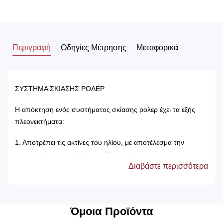
Περιγραφή
Οδηγίες Μέτρησης
Μεταφορικά
ΣΥΣΤΗΜΑ ΣΚΙΑΣΗΣ ΡΟΛΕΡ
Η απόκτηση ενός συστήματος σκίασης ρολερ έχει τα εξής
πλεονεκτήματα:
1. Αποτρέπει τις ακτίνες του ηλίου, με αποτέλεσμα την
προστασία των επίπλων του δωματίου.
Διαβάστε περισσότερα
2. Δεν χρειάζονται πλύσιμο, καθώς καθαρίζονται μόνο με ένα
ελαφρός νωπό βέτεξ ή με ατμοκαθαριστή.
3. Τα χρώματά τους δεν ξεθωριάζουν, καθώς αντέχουν στον
χρόνο αλλά και στον ήλιο.
Όμοια Προϊόντα
4. Μπορούν να τοποθετηθούν κάτω από ξύλινη μετώπη ή