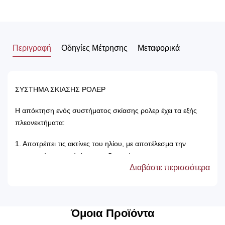
Περιγραφή
Οδηγίες Μέτρησης
Μεταφορικά
ΣΥΣΤΗΜΑ ΣΚΙΑΣΗΣ ΡΟΛΕΡ
Η απόκτηση ενός συστήματος σκίασης ρολερ έχει τα εξής
πλεονεκτήματα:
1. Αποτρέπει τις ακτίνες του ηλίου, με αποτέλεσμα την
προστασία των επίπλων του δωματίου.
Διαβάστε περισσότερα
2. Δεν χρειάζονται πλύσιμο, καθώς καθαρίζονται μόνο με ένα
ελαφρός νωπό βέτεξ ή με ατμοκαθαριστή.
3. Τα χρώματά τους δεν ξεθωριάζουν, καθώς αντέχουν στον
χρόνο αλλά και στον ήλιο.
Όμοια Προϊόντα
4. Μπορούν να τοποθετηθούν κάτω από ξύλινη μετώπη ή