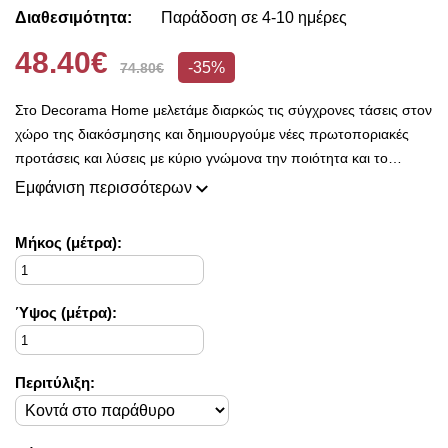
Διαθεσιμότητα:
Παράδοση σε 4-10 ημέρες
48.40€
-35%
74.80€
Στο Decorama Home μελετάμε διαρκώς τις σύγχρονες τάσεις στον
χώρο της διακόσμησης και δημιουργούμε νέες πρωτοποριακές
προτάσεις και λύσεις με κύριο γνώμονα την ποιότητα και το
ασύγκριτο design, προκειμένου να είμαστε πάντοτε σε θέση να
Εμφάνιση περισσότερων
ικανοποιήσουμε τις δικές σας ανάγκες και επιθυμίες.
Η συλλογή μας ανανεώνεται ριζικά κάθε σεζόν και εμπλουτίζεται με
Mήκος (μέτρα):
φρέσκες ιδέες διακόσμησης, που ικανοποιούν ακόμη και τους πιο
απαιτητικούς!
Στο Decorama Home έχουμε ως στόχο να χαρίσουμε χρώμα και
Ύψος (μέτρα):
ασύγκριτο στυλ στο προσωπικό σας χώρο και να τον αναδείξουμε
με τον πιο όμορφο τρόπο!
Περιτύλιξη: