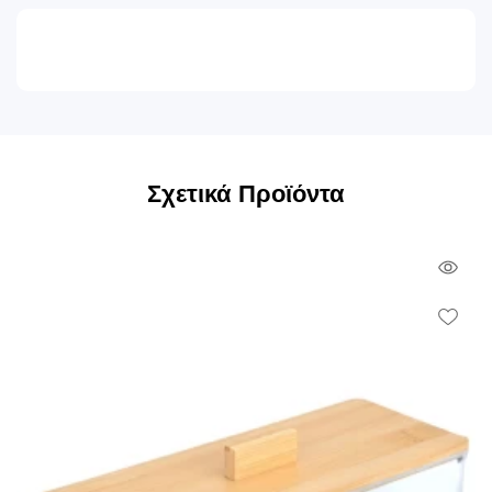
Σχετικά Προϊόντα
Qui
Vie
Wish