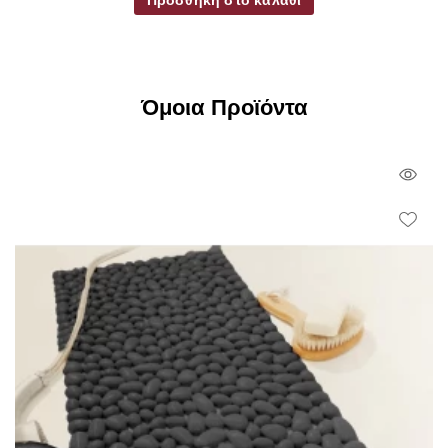
Όμοια Προϊόντα
Qui
Vie
Wish