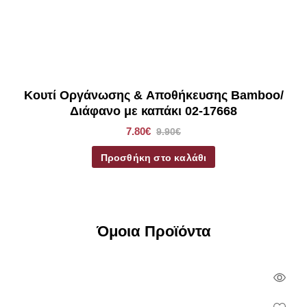
Κουτί Οργάνωσης & Αποθήκευσης Bamboo/
Διάφανο με καπάκι 02-17668
7.80€
9.90€
Προσθήκη στο καλάθι
Όμοια Προϊόντα
Qui
Vie
Wish