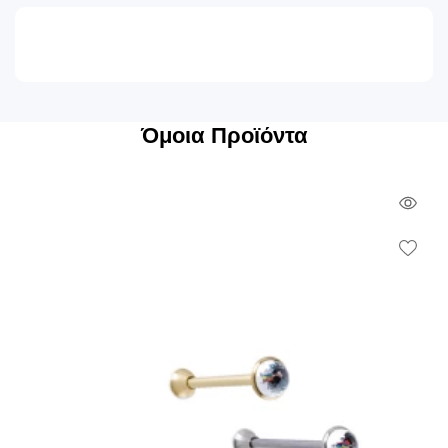
Όμοια Προϊόντα
Qui
Vie
Wish