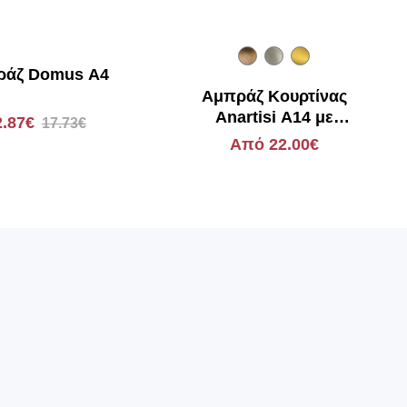
ράζ Domus Α4
Αμπράζ Κουρτίνας
Anartisi A14 με
2.87€
17.73€
Swarovski
Από 22.00€