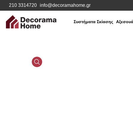
210 3314720
info@decoramahome.gr
Συστήματα Σκίασης
Αξεσουά
Media
Gallery