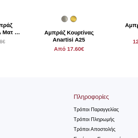
πράζ
Αμπ
λ Ματ με
Αμπράζ Κουρτίνας
ς Domus
Anartisi A25
1
38€
Από 17.60€
Πληροφορίες
Τρόποι Παραγγελίας
Τρόποι Πληρωμής
Τρόποι Αποστολής