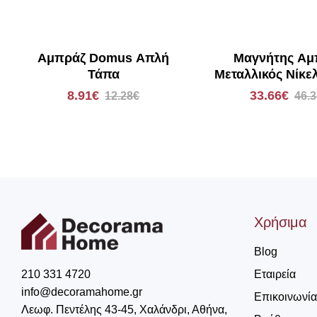
Αμπράζ Domus Απλή
Μαγνήτης Αμ
Τάπα
Μεταλλικός Νίκε
Χρώμιο Φαιστό
8.91€
33.66€
12.28€
46.
Χρήσιμα
Blog
Εταιρεία
210 331 4720
info@decoramahome.gr
Επικοινωνία
Λεωφ. Πεντέλης 43-45, Χαλάνδρι, Αθήνα,