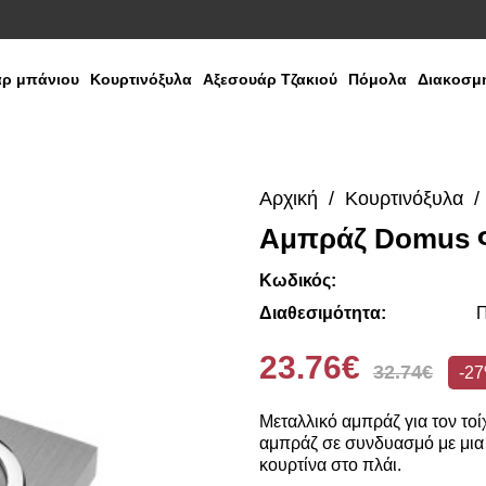
ρ μπάνιου
Κουρτινόξυλα
Αξεσουάρ Τζακιού
Πόμολα
Διακοσμη
Αρχική
Κουρτινόξυλα
Αμπράζ Domus 
Κωδικός:
Διαθεσιμότητα:
Π
23.76€
32.74€
-2
Μεταλλικό αμπράζ για τον τοί
αμπράζ σε συνδυασμό με μια 
κουρτίνα στο πλάι.