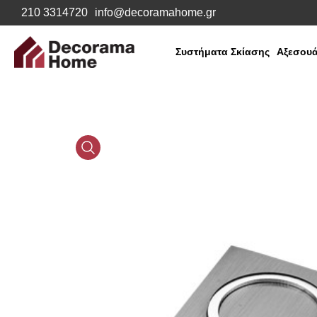
210 3314720
info@decoramahome.gr
Συστήματα Σκίασης
Αξεσουά
Media
Gallery