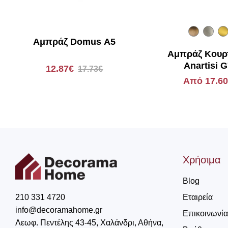
Αμπράζ Domus Α5
Αμπράζ Κουρ
Anartisi 
12.87€
17.73€
Από 17.6
Χρήσιμα
Blog
Εταιρεία
210 331 4720
info@decoramahome.gr
Επικοινωνία
Λεωφ. Πεντέλης 43-45, Χαλάνδρι, Αθήνα,