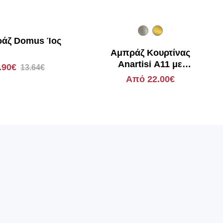
άζ Domus Ίος
Αμπράζ Κουρτίνας
Anartisi A11 με
.90€
13.64€
Swarovski
Από 22.00€