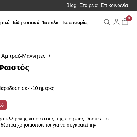
Blog
Εταιρεία
Επικοινωνία
0
Αναζήτηση
Λογιαρ
τικά
Είδη σπιτιού
Έπιπλα
Ταπετσαρίες
Αμπράζ-Μαγνήτες
Φαιστός
αράδοση σε 4-10 ημέρες
7%
χο, ελληνικής κατασκευής, της εταιρείας Domus. Το
δέστρα χρησιμοποιείται για να συγκρατεί την