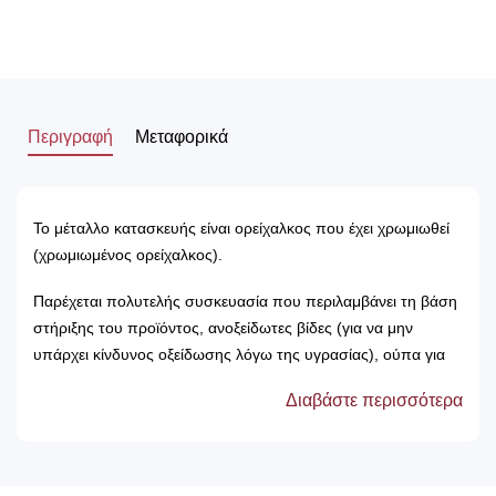
Περιγραφή
Μεταφορικά
Το μέταλλο κατασκευής είναι ορείχαλκος που έχει χρωμιωθεί
(χρωμιωμένος ορείχαλκος).
Παρέχεται πολυτελής συσκευασία που περιλαμβάνει τη βάση
στήριξης του προϊόντος, ανοξείδωτες βίδες (για να μην
υπάρχει κίνδυνος οξείδωσης λόγω της υγρασίας), ούπα για
την τοποθέτηση και εργοστασιακή εγγύηση 12 ετών.
Διαβάστε περισσότερα
Το προϊόν κατασκευάζεται στην Ελλάδα, από την πιο
σύγχρονη και διαρκώς εξελισσόμενη εταιρία στο τομέα των
αξεσουάρ μπάνιου, τη Sanco.