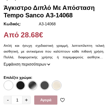
Άγκιστρο Διπλό Με Απόσταση
Tempo Sanco Α3-14068
Κωδικός:
Α3-14068
Από 28.68€
Απλή και ήσυχη σχεδιαστική γραμμή, λεπτεπίλεπτη τελική
αισθητική, με αντικείμενα που καλύπτουν κάθε πιθανή χρήση.
Πολλά, διαφορετικής χρήσης ή παρεμφερούς αισθητικής,
αντικείμενα στην ίδια σειρά, που καλύπτουν κάθε πιθανή ανάγκη
Εμφάνιση περισσότερων
και ιδιομορφία χώρου.
Επιλέξτε χρώμα:
-
+
Αγορά