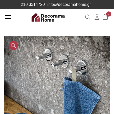
210 3314720
info@decoramahome.gr
Offcanvas
0
Αναζήτηση
Λογιαρ
Menu
Open
Media
Gallery