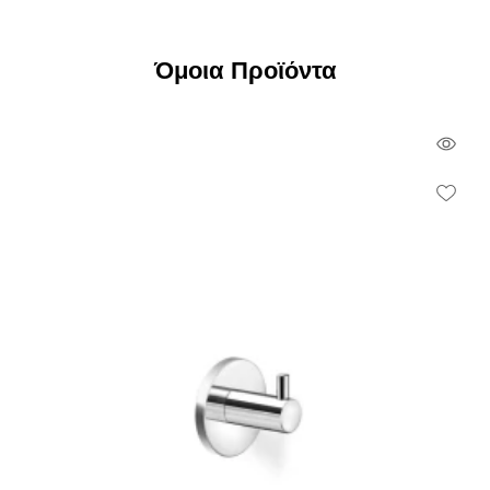
Όμοια Προϊόντα
Qui
Vie
Wish