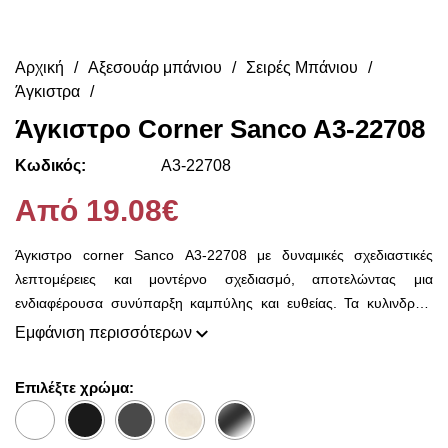
Αρχική
Αξεσουάρ μπάνιου
Σειρές Μπάνιου
Άγκιστρα
Άγκιστρο Corner Sanco A3-22708
Κωδικός:
A3-22708
Από 19.08€
Άγκιστρο corner Sanco A3-22708 με δυναμικές σχεδιαστικές
λεπτομέρειες και μοντέρνο σχεδιασμό, αποτελώντας μια
ενδιαφέρουσα συνύπαρξη καμπύλης και ευθείας. Τα κυλινδρικά
τμήματα καταλήγουν στις ενώσεις τους σε απόλυτες γωνίες 90
Εμφάνιση περισσότερων
μοιρών δημιουργώντας ένα ξεχωριστό στυλ.
Επιλέξτε χρώμα: